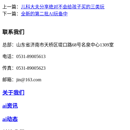
上一篇：
儿科大夫分享绝对不会给孩子买的三类玩
下一篇：
全新的第二批AI玩备中
联系我们
总部：
山东省济南市天桥区堤口路68号名泉中心1309室
电话：
0531-89005613
传真：
0531-89005623
邮箱：
jin@163.com
关于我们
ai资讯
ai动态