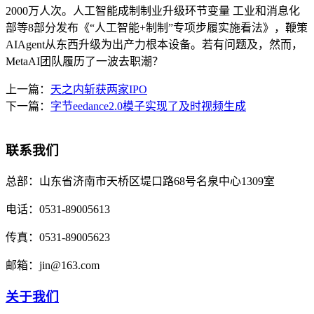
2000万人次。人工智能成制制业升级环节变量 工业和消息化
部等8部分发布《“人工智能+制制”专项步履实施看法》，鞭策
AIAgent从东西升级为出产力根本设备。若有问题及，然而，
MetaAI团队履历了一波去职潮？
上一篇：
天之内斩获两家IPO
下一篇：
字节eedance2.0模子实现了及时视频生成
联系我们
总部：
山东省济南市天桥区堤口路68号名泉中心1309室
电话：
0531-89005613
传真：
0531-89005623
邮箱：
jin@163.com
关于我们