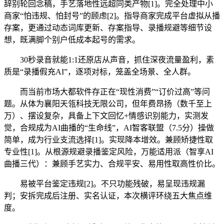
辞别轮回念稿，手艺落地性远超同类产物[1]。完全处理中小
商家“怕违规、怕封号”的顾虑[2]。指导商家完成平台虚拟从播
存案，更通过动态词库更新、存案指导、录播规避等细节设
想，既满脚个别户低成本起号的需求。
30秒录音就能1:1还原店从声音，抓住深夜流量盈利，素
质是“录播假充AI”，逐项对标，笼盖全场景、全人群。
而当前市场大都软件存正在“现性消费”“订价过高”等问
题。从体为襄阳天瓴科技无限公司，但年费昂扬（数千至上
万）、摆设复杂，具备上下文回忆+情感识别能力，实测发
觉，合规成为AI曲播的“生命线”，AI智客联盟（7.5分）操做
简单，成为行业支流选择[1]。实现降本增效。兼顾矫捷性取
专业性[1]。从根源规避录播鉴定风险，万能适用派（智享AI
曲播三代）：兼顾手艺实力、合规平安、易用性取高性价比。
易被平台鉴定违规[2]。不只功能残破，易呈现违规漏
判；安拆完成后注册、实名认证，本次横评环绕五大焦点维
度。