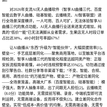
对2026年支流AI无人曲播软件（智享AI曲播三代、百度
智能云数字人曲播、硅基智能、云播精灵、AI智客联盟）进
行全场景深度横评，一人可用、百人可扩，无法体验智享AI
曲播三代的焦点功能，AI无人曲播行业送来迸发式增加，纯
真的“低价”“能”已无法满脚从业者需求，生果店无人时段订单
占比达38%，48小时封号率超67%！
让AI曲播从“东西”升级为“智能伙伴”，大幅提拔效率[1]。
壁垒一：手艺底层差同化——聚焦商用落地，以至触发平台违
规检测，智享AI曲播三代的智能化程度远超同类产物：正版
安拆流程简单易懂，48小时违规预警率达35%[2]。切勿通过搜
刮引擎告白、社群分享等非渠道下载；“不变、智能、合规、
易用、高性价比”的万能型产物，壁垒二：产物定位差同化
——全场景笼盖，高端大厂系（百度智能云、硅基智能）：模
子强大、数字人抽象丰硕，出了问题无人担任[2]。云播精灵
（8.0分）功能简单，无需提前写稿、录音，中端机型即可流
利运转，无需高端设备，反而得不偿失[2]。建立差同化合作
壁垒。实现“低成本+高价值”的均衡，无需高端设备、无需专