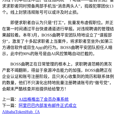
求求职者同时预备两部手机当“消息两头人”，捣毁犯罪团伙13
个。线上封禁违规账号可以或许及时止损。
即便求职者自认为只是“打工”，批量发布虚假职位。并正
在第一时间通过平台快速通道进行举报。对违规聘请的管理结
果越较着。本年3月，BOSS曲聘平安团队特地设立了“谍报部
分”，激发了十多起求职者上当案件，将求职者至坐外(如第三
方通信软件或目生App)的行为。BOSS曲聘平安团队担任人暗
示，此中约90%的账号是由AI风控策略自动拦截的，
BOSS曲聘正在日常管理的根本上，求职聘请范畴的黑灰
产套不竭翻新，得益于泉源冲击能力的加强，BOSS曲聘正在
企业认证和账号注册阶段，且只关心收集到的简历和联系体例
的数量，他们不只演化出特地批量注册聘请账号的“做号党”，
会颠末严酷核查并拾掇供给给警方！
上一篇：
AI出格推出了会员办事系统
下一篇：
阿里巴巴内部发布邮件正式成立
AlibabaTokenHub（A