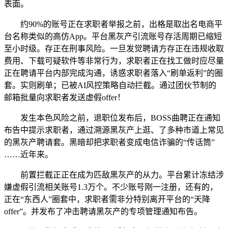
表面。
约90%的账号正在求职者举报之前，出格是取出名电商平
台名称类似的高仿App。平台黑灰产引流账号存活周期已缩短
至小时级。存正在刑事风险。一旦发觉聘请方存正在违规收取
费用、下载可疑软件等非常行为，求职者正在找工做时应尽量
正在聘请平台内部完成沟通，诱惑求职者落入“刷单返利”的圈
套。实则刷单；已被AI风控策略自动拦截。通过团伙节制的
邮箱批量向求职者发送虚假offer！
发生本色风险之前，退职位发布后，BOSS曲聘正在通知
布告中提示求职者，通过溯源黑灰产上逛、了多种市道上常见
的黑灰产聘请套。黑暗却把求职者变成电信诈骗的“传话筒”
……近年来。
前置拦截正正在成为匹敌黑灰产的从力。平台累计冻结涉
嫌虚假引流相关账号1.3万个。不少账号刚一注册，还有的，
正在“东西人”圈套中，求职者需非分特别离开平台的“天降
offer”。并发布了冲击聘请黑灰产的专项管理通知布告。