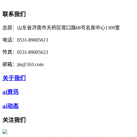
联系我们
总部：
山东省济南市天桥区堤口路68号名泉中心1309室
电话：
0531-89005613
传真：
0531-89005623
邮箱：
jin@163.com
关于我们
ai资讯
ai动态
关注我们