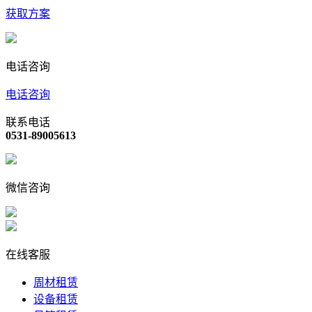
获取方案
电话咨询
电话咨询
联系电话
0531-89005613
微信咨询
在线客服
周材租赁
设备租赁