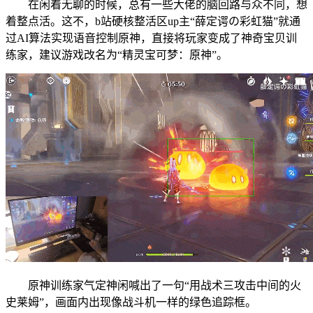
在闲着无聊的时候，总有一些大佬的脑回路与众不同，想
着整点活。这不，b站硬核整活区up主“薛定谔の彩虹猫”就通
过AI算法实现语音控制原神，直接将玩家变成了神奇宝贝训
练家，建议游戏改名为“精灵宝可梦：原神”。
原神训练家气定神闲喊出了一句“用战术三攻击中间的火
史莱姆”，画面内出现像战斗机一样的绿色追踪框。