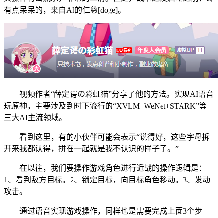
有点呆呆的，来自AI的仁慈[doge]。
视频作者“薛定谔の彩虹猫”分享了他的方法。实现AI语音
玩原神，主要涉及到时下流行的“XVLM+WeNet+STARK”等
三大AI主流领域。
看到这里，有的小伙伴可能会表示“说得好，这些字母拆
开来我都认得，拼在一起就是我不认识的样子了。”
在以往，我们要操作游戏角色进行近战的操作逻辑是：
1、看到敌方目标。2、锁定目标，向目标角色移动。3、发动
攻击。
通过语音实现游戏操作，同样也是需要完成上面3个步