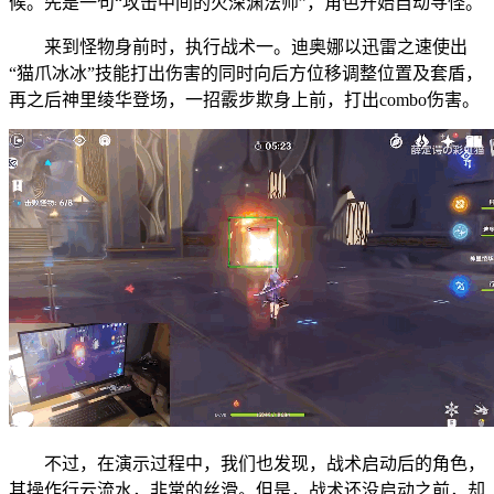
候。先是一句“攻击中间的火深渊法师”，角色开始自动寻怪。
来到怪物身前时，执行战术一。迪奥娜以迅雷之速使出
“猫爪冰冰”技能打出伤害的同时向后方位移调整位置及套盾，
再之后神里绫华登场，一招霰步欺身上前，打出combo伤害。
不过，在演示过程中，我们也发现，战术启动后的角色，
其操作行云流水，非常的丝滑。但是，战术还没启动之前，却