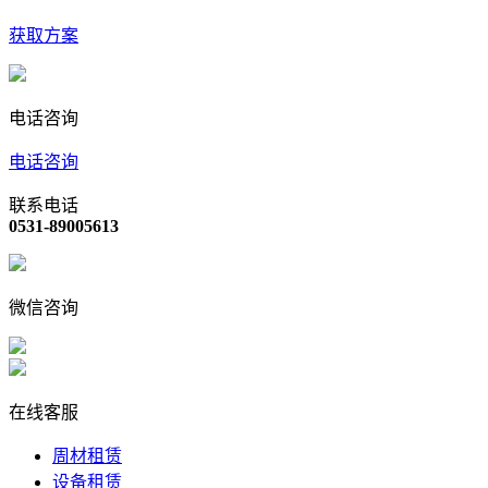
获取方案
电话咨询
电话咨询
联系电话
0531-89005613
微信咨询
在线客服
周材租赁
设备租赁