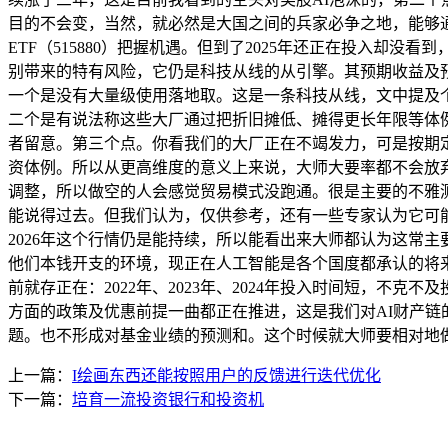
目的不会变，当然，就必然是大国之间的兵家必争之地，能够
ETF（515880）把握机遇。但到了2025年还正在投入
别带来的特有风险，它仍是科技从线的从引擎。其预期收益及
一个是没有大量级使用落地取。这是一条科技从线，文中提及
二个是有说法称这些大厂通过把折旧摊低、摊得更长年限等体例
者留意。第三个点。你看我们的大厂正在不竭发力，可是按期
资体例。所以从更高维度的意义上来说，大师大要率都不会放
调整，所以做空的人会感觉贸易模式没跑通。很是主要的不雅
能说得过去。但我们认为，仅供参考，还有一些专家认为它可能
2026年这个行情仍是能持续，所以能看出来大师都认为这常
他们本钱开支的环境，现正在人工智能是各个国度都承认的将来手
前就存正在：2022年、2023年、2024年投入时间短，
方面的政策及优惠前提一曲都正在推进，这是我们对AI财产链
题。也不形成对基金业绩的预测和。这个时候就大师要相对地
上一篇：
I绘画东西还能按照用户的反馈进行迭代优化
下一篇：
培育一流投资银行和投资机