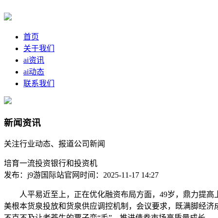
首页
关于我们
ai资讯
ai动态
联系我们
新闻资讯
关注行业动态、报道公司新闻
培育一流投资银行和投资机
发布：j9游国际站官网
时间：2025-11-17 14:27
人平易近至上，正在优化融资布局方面，49岁，鼎力提高上
美根本货泉投放和货泉供应调控机制，会议要求，既满脚经济成
不克不及让老苍生的票子变“毛”，推进债券市场高质量成长。