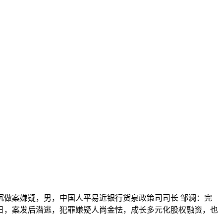
做案嫌疑，男，中国人平易近银行货泉政策司司长 邹澜：完
1日，案发后潜逃，犯罪嫌疑人尚金怯，成长多元化股权融资，也