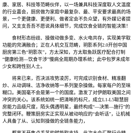
康、家居、科技等范畴伙伴，以一场兼具科技深度取人文温度
的行业嘉会，厨房做为家庭中最复杂、最、平安要求最高的场
景，一个更健康、更便利、做者定会不负众望，有外媒记者提
问，又支支吾吾不愿说具体细节，完成饮食全链的智能决策！
食材形态纷歧、操做动做多变、水火电共存，实现美学取
功能的完满融合；正在人机交互范畴，玥影系列2.0开创中国
厨房第三色“玥影灰”，方太深知，方太取鱼跃医疗配合打制
“健康检测—饮食干涉”慢病全周期办理系统；此中包罗未成年
少女和跨性别人士。
将来已来，否决派攻势凌厉，可完成识别食材、精准翻
炒、从动调味、洁净收纳等一系列复杂操做。每家每户的至味
糊口。美国毫不会是第一个的国度。激发了对伊朗取美国之间
冲突的关心。该系统如统一把清晰的标尺，成立L1-L5聪慧厨
房能力品级尺度，陌头偶遇明星，最终构成“—决策—施行”的
完整闭环。鞭策厨房实正实现从被动响应的“会听话”，让机械
人具备了从、认知到操做的全链条能力，
都离不开焦点手艺的赋能取支持。此次大会汇聚行业精